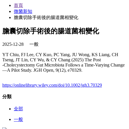
首頁
微菌新知
膽囊切除手術後的腸道菌相變化
膽囊切除手術後的腸道菌相變化
2025-12-28
一般
YT Chiu, FJ Lee, CY Kuo, PC Yang, JU Wong, KS Liang, CH
Tseng, JT Lin, CY Wu, & CY Chang (2025) The Post
‐Cholecystectomy Gut Microbiota Follows a Time‐Varying Change
—A Pilot Study. JGH Open, 9(12), e70329.
https://onlinelibrary.wiley.com/doi/10.1002/jgh3.70329
分類
全部
一般