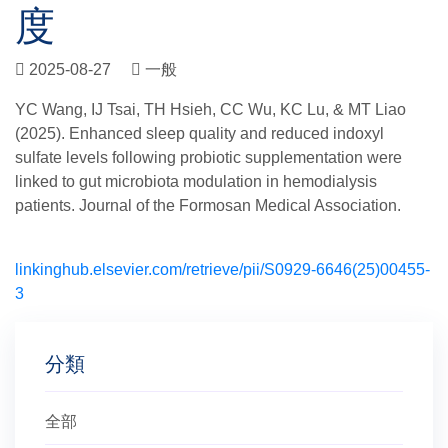
度
2025-08-27
一般
YC Wang, IJ Tsai, TH Hsieh, CC Wu, KC Lu, & MT Liao
(2025). Enhanced sleep quality and reduced indoxyl
sulfate levels following probiotic supplementation were
linked to gut microbiota modulation in hemodialysis
patients. Journal of the Formosan Medical Association.
linkinghub.elsevier.com/retrieve/pii/S0929-6646(25)00455-
3
分類
全部