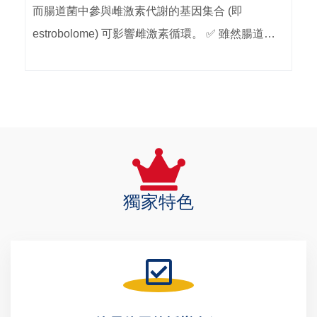
而腸道菌中參與雌激素代謝的基因集合 (即
estrobolome) 可影響雌激素循環。 ✅ 雖然腸道菌
與雌激素會彼此影響，但長期口服內分泌治療
(endocrine therapy；ET) 對腸道菌的影響仍不清
楚。 ✅ 此外，目前尚未明確釐清腸道菌組成是否
與乳癌復發有關。 【💬 研究目標】 📢 評估長期
口服內分泌治療對乳癌患者腸道菌的影響，並探討
腸道菌組成與復發風險之關聯。 【💬 材料方法】
🧭 共納入 48 位乳癌患者，
獨家特色