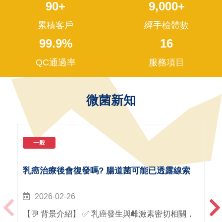
90
+
9,000
+
累積客戶
經手檢體數
99.9
%
16
QC通過率
服務項目
微菌新知
一般
乳癌治療後會復發嗎? 腸道菌可能已透露線索
2026-02-26
【💬 背景介紹】 ✅ 乳癌發生與雌激素密切相關，